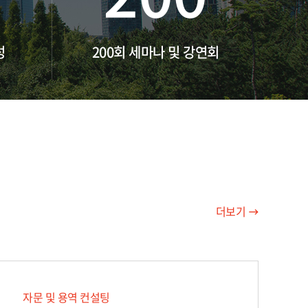
성
200회 세마나 및 강연회
더보기
자문 및 용역 컨설팅