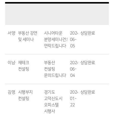
서영민
부동산 강연
시니어타운
2024-
상담완료
및 세미나
분양세미나건으로
06-
연락드립니다
05
이남준
재테크
부동산
2024-
상담완료
컨설팅
컨설팅
06-
문의드립니다
04
김명호
시행부지
경기도
2024-
상담완료
컨설팅
고덕신도시
01-
오피스텔
22
시행사