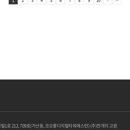
1
2
3
4
5
6
7
8
9
10
털1로 212, 709호(가산동, 코오롱디지털타워애스턴) (주)천개의 고원