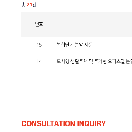
총
21
건
번호
15
복합단지 분양 자문
14
도시형 생활주택 및 주거형 오피스텔 
다음
맨끝
CONSULTATION INQUIRY