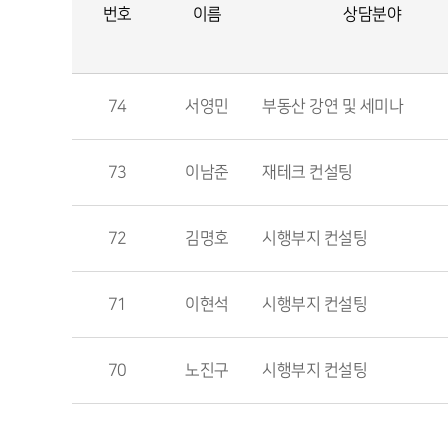
번호
이름
상담분야
74
서영민
부동산 강연 및 세미나
73
이남준
재테크 컨설팅
72
김명호
시행부지 컨설팅
71
이현석
시행부지 컨설팅
70
노진구
시행부지 컨설팅