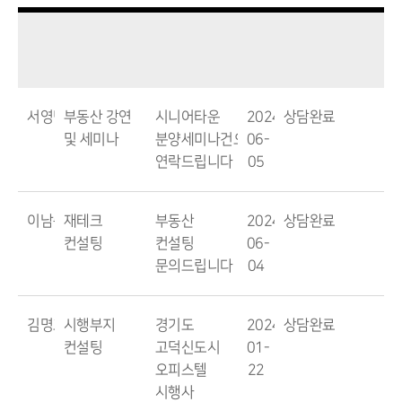
서영민
부동산 강연
시니어타운
2024-
상담완료
및 세미나
분양세미나건으로
06-
연락드립니다
05
이남준
재테크
부동산
2024-
상담완료
컨설팅
컨설팅
06-
문의드립니다
04
김명호
시행부지
경기도
2024-
상담완료
컨설팅
고덕신도시
01-
오피스텔
22
시행사