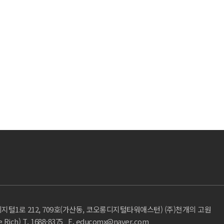
지털1로 212, 709호(가산동, 코오롱디지털타워애스턴) (주)천개의 고원
) T. 1688-8375 E. educomx@naver.com