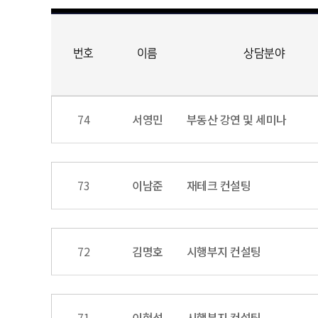
번호
이름
상담분야
74
서영민
부동산 강연 및 세미나
73
이남준
재테크 컨설팅
72
김명호
시행부지 컨설팅
71
이현석
시행부지 컨설팅