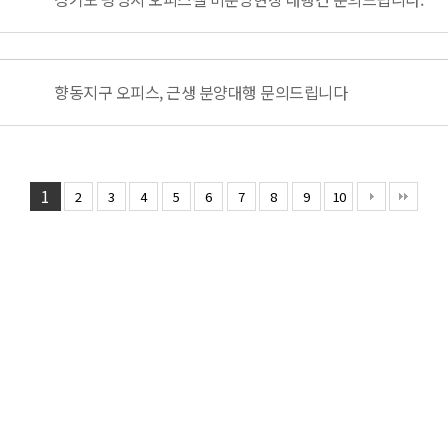
향동지구 오피스, 근생 분양대행 문의드립니다
1
2
3
4
5
6
7
8
9
10