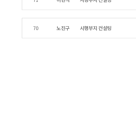
70
노진구
시행부지 컨설팅
다음
맨끝